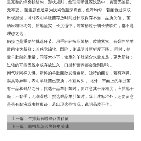
呈完整的蜂窝状结构，形状规则，纹理清晰且深浅适中，表面无破损、
无霉变 。菌盖颜色通常为浅褐色至深褐色，色泽均匀，若颜色过深或
出现黑斑，可能表明羊肚菌存放时间过长或保存不当，品质欠佳 。菌
柄应粗细均匀、质地坚实，长度适中，若菌柄过于细长或软烂，都不是
理想之选 。
触摸也是重要的挑选环节。用手轻轻按压菌柄，质地紧实、有弹性的羊
肚菌较为新鲜；若感觉绵软、凹陷，则说明其新鲜度下降 。同时，掂
量羊肚菌的重量，同等大小下，较重的羊肚菌含水量充足，更为新鲜；
过轻的可能因脱水或存放过久，口感和营养都会受到影响 。
闻气味同样关键。新鲜的羊肚菌散发着自然、独特的菌香，若有刺鼻、
腐臭等异味，表明羊肚菌已变质，不宜购买 。此外，市面上的羊肚菌
有干品和鲜品之分，挑选干品羊肚菌时，要注意其干燥程度，应质地干
脆，不黏手，无潮湿感；挑选鲜品羊肚菌时，除上述标准外，还要留意
是否有黏液或虫蛀痕迹，若出现这些情况，说明品质不佳 。
上一篇：
牛排菇有哪些营养价值
下一篇：
蛹虫草怎么烹饪更美味